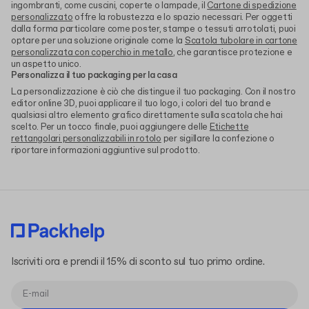
ingombranti, come cuscini, coperte o lampade, il
Cartone di spedizione
personalizzato
offre la robustezza e lo spazio necessari. Per oggetti
dalla forma particolare come poster, stampe o tessuti arrotolati, puoi
optare per una soluzione originale come la
Scatola tubolare in cartone
personalizzata con coperchio in metallo
, che garantisce protezione e
un aspetto unico.
Personalizza il tuo packaging per la casa
La personalizzazione è ciò che distingue il tuo packaging. Con il nostro
editor online 3D, puoi applicare il tuo logo, i colori del tuo brand e
qualsiasi altro elemento grafico direttamente sulla scatola che hai
scelto. Per un tocco finale, puoi aggiungere delle
Etichette
rettangolari personalizzabili in rotolo
per sigillare la confezione o
riportare informazioni aggiuntive sul prodotto.
Iscriviti ora e prendi il 15% di sconto sul tuo primo ordine.