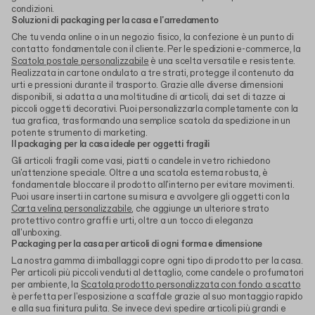
condizioni.
Soluzioni di packaging per la casa e l'arredamento
Che tu venda online o in un negozio fisico, la confezione è un punto di
contatto fondamentale con il cliente. Per le spedizioni e-commerce, la
Scatola postale personalizzabile
è una scelta versatile e resistente.
Realizzata in cartone ondulato a tre strati, protegge il contenuto da
urti e pressioni durante il trasporto. Grazie alle diverse dimensioni
disponibili, si adatta a una moltitudine di articoli, dai set di tazze ai
piccoli oggetti decorativi. Puoi personalizzarla completamente con la
tua grafica, trasformando una semplice scatola da spedizione in un
potente strumento di marketing.
Il packaging per la casa ideale per oggetti fragili
Gli articoli fragili come vasi, piatti o candele in vetro richiedono
un'attenzione speciale. Oltre a una scatola esterna robusta, è
fondamentale bloccare il prodotto all'interno per evitare movimenti.
Puoi usare inserti in cartone su misura e avvolgere gli oggetti con la
Carta velina personalizzabile
, che aggiunge un ulteriore strato
protettivo contro graffi e urti, oltre a un tocco di eleganza
all'unboxing.
Packaging per la casa per articoli di ogni forma e dimensione
La nostra gamma di imballaggi copre ogni tipo di prodotto per la casa.
Per articoli più piccoli venduti al dettaglio, come candele o profumatori
per ambiente, la
Scatola prodotto personalizzata con fondo a scatto
è perfetta per l'esposizione a scaffale grazie al suo montaggio rapido
e alla sua finitura pulita. Se invece devi spedire articoli più grandi e