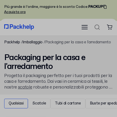
Più grande è l’ordine, maggiore è lo sconto
Codice
:
PACKUP
Acquista ora
Packhelp
Imballaggio
Packaging per la casa e l'arredamento
Packaging per la casa e
l'arredamento
Progetta il packaging perfetto per i tuoi prodotti per la
casa e l'arredamento. Dai vasi in ceramica ai tessili, le
nostre
scatole
robuste e personalizzabili proteggono e
valorizzano ogni articolo. Trova la soluzione su misura
per il tuo brand, a partire da piccoli ordini.
Qualsiasi
Scatole
Tubi di cartone
Buste per spedi