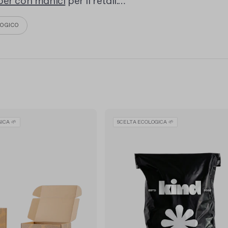
per con manici
per il retail.
ordina online.
OGICO
ICA 🌱
SCELTA ECOLOGICA 🌱