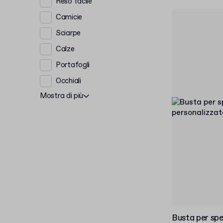
Reso facile
Camicie
Sciarpe
Calze
Portafogli
Occhiali
Mostra di più
Busta per spe