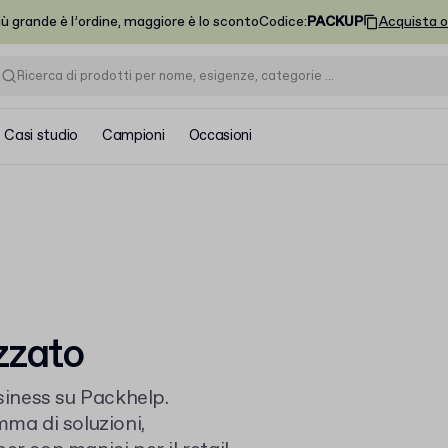
iù grande è l’ordine, maggiore è lo sconto
Codice
:
PACKUP
Acquista o
Casi studio
Campioni
Occasioni
zzato
usiness su Packhelp.
a di soluzioni,