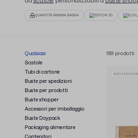
da
scatole
personalizzabili a
buste shop
Scegli il materiale, aggiungi il tuo logo e 
QUANTITÀ MINIMA BASSA
EDITOR 3D
ECOL
Qualsiasi
189 prodotti
Scatole
Tubi di cartone
SCELTA ECOLOG
Buste per spedizioni
Buste per prodotti
Buste shopper
Accessori per imballaggio
Buste Doypack
Packaging alimentare
Contenitori