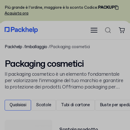
Più grande è l’ordine, maggiore è lo sconto
Codice
:
PACKUP
Acquista ora
Packhelp
Imballaggio
Packaging cosmetici
Packaging cosmetici
Il packaging cosmetico è un elemento fondamentale
per valorizzare l’immagine del tuo marchio e garantire
la protezione dei prodotti. Offriamo packaging per
cosmetici in versioni standard o personalizzate,
disponibili in varie forme, dimensioni e colori, con la
Qualsiasi
Scatole
Tubi di cartone
Buste per spedi
possibilità di aggiungere stampe o loghi aziendali. Nella
nostra gamma troverai scatole, vasetti, flaconi e
accessori ideali per il confezionamento e la
presentazione dei tuoi cosmetici. Ogni confezione è
Scatola prodotto