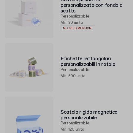
realizzata con grande attenzione all’estetica e alla
personalizzata con fondo a
funzionalità, per offrire un design elegante e
scatto
professionale. Proponiamo anche quantità all’ingrosso,
Personalizzabile
prezzi competitivi e personalizzazione completa del
Min. 30 unità
progetto. Scopri la nostra offerta di
packaging
e scegli
NUOVE DIMENSIONI
il
fornitore di imballaggi
che meglio risponde alle
esigenze della tua azienda.
Etichette rettangolari
personalizzabili in rotolo
Personalizzabile
Min. 500 unità
Scatola rigida magnetica
personalizzabile
Personalizzabile
Min. 120 unità