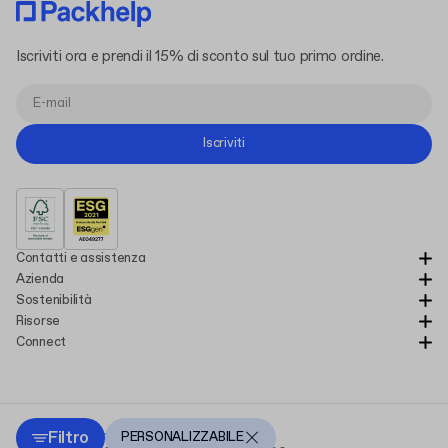
Iscriviti ora e prendi il 15% di sconto sul tuo primo ordine.
Iscriviti
Contatti e assistenza
Azienda
Sostenibilità
Risorse
Connect
Filtro
Copyright Packhelp 2025
PERSONALIZZABILE