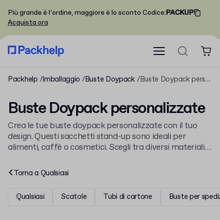
Più grande è l’ordine, maggiore è lo sconto
Codice
:
PACKUP
Acquista ora
Packhelp
Imballaggio
Buste Doypack
Buste Doypack personalizzate
Buste Doypack personalizzate
Crea le tue buste doypack personalizzate con il tuo
design. Questi sacchetti stand-up sono ideali per
alimenti, caffè o cosmetici. Scegli tra diversi materiali e
finiture, come le nostre
buste doypack
in laminato, e
progetta tutto online a partire da piccole quantità.
Torna a
Qualsiasi
Qualsiasi
Scatole
Tubi di cartone
Buste per spedi