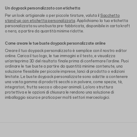
Un doypack personalizzato con etichetta
Per un look artigianale o per piccole tirature, valuta il
Sacchetto
stand-up con etichetta personalizzata
. Applichiamo la tua etichetta
personalizzata su una busta pre-fabbricata, disponibile in carta kraft
o nera, a partire da quantità minime ridotte.
Come creare le tue buste doypack personalizzate online
Creare il tuo doypack personalizzato è semplice con il nostro editor
online. Carica il tuo logo, le tue immagini e il testo, e visualizza
un'anteprima 3D del risultato finale prima di confermare l'ordine. Puoi
ordinare le tue buste a partire da quantità minime contenute, una
soluzione flessibile per piccole imprese, lanci di prodotto o edizioni
limitate. Le buste doypack personalizzate sono adatte a contenere
una vasta gamma di prodotti secchi o in polvere, come spezie, tè,
integratori, frutta secca o cibo per animali. La loro struttura
protettiva e le opzioni di chiusura le rendono una soluzione di
imballaggio sicura e pratica per molti settori merceologici.