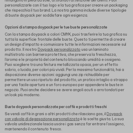
rimangono in piedi da sole, attirando l'attenzione dei clienti. Puoi
personalizzarle con il tuo logo e la tua grafica per creare un packaging
che rispecchia il tuo brand. La nostra gamma include diverse tipologie
di buste doypack per soddisfare ogni esigenza.
Opzioni di stampa doypack per le tue buste personalizzate
Con la stampa doypack a colori CMYK, puoi trasferire la tua grafica su
tutta la superficie frontale delle buste. Questo ti permette di creare
un design d'impatto e comunicare tutte le informazioni necessarie sul
prodotto. Il nostro
Doypack personalizzato
usa un laminato
multistrato con barriera protettiva, che preserva la freschezza,
l'aroma e le proprietà del contenuto bloccando umidità e ossigeno.
Puoi scegliere tra una finitura metallizzata opaca, per un effetto
sobrio, o lucida, per colori più vividi. Per la massima funzionalità, hai a
disposizione diverse opzioni: aggiungi una zip richiudibile per
permettere un uso ripetuto del prodotto, un pratico intaglio a strappo
per una facile apertura e un foro europeo per appendere le buste in
negozio. Puoi anche decidere se avere angoli acuti o arrotondati per
un look più moderno.
Buste doypack personalizzate per caffè e prodotti freschi
Se vendi caffè in grani o altri prodotti che rilasciano gas, il
Doypack
con valvola di degasazione personalizzata
è la scelta giusta. La sua
valvola unidirezionale lascia uscire i gas senza far entrare l'ossigeno,
mantenendo il contenuto fresco.