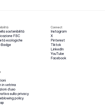
ibilità
Connect
lla sostenibilità
Instagram
ficazione FSC
X
ietà ecologiche
Pinterest
-Badge
Tiktok
LinkedIn
YouTube
Facebook
e
zioni
 in vetrina
ioni d'uso
ativa sulla privacy
leblowing policy
map