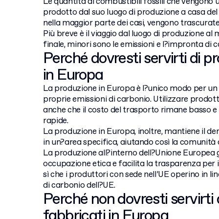
Le quantità di combustibili fossili che vengono u
prodotto dal suo luogo di produzione a casa del
nella maggior parte dei casi, vengono trascurate
Più breve è il viaggio dal luogo di produzione al 
finale, minori sono le emissioni e l?impronta di 
Perché dovresti servirti di pr
in Europa
La produzione in Europa è l?unico modo per un p
proprie emissioni di carbonio. Utilizzare prodotti
anche che il costo del trasporto rimane basso e
rapide.
La produzione in Europa, inoltre, mantiene il d
in un?area specifica, aiutando così la comunità a
La produzione all?interno dell?Unione Europea 
occupazione etica e facilita la trasparenza per i
sì che i produttori con sede nell’UE operino in lin
di carbonio dell?UE.
Perché non dovresti servirti 
fabbricati in Europa