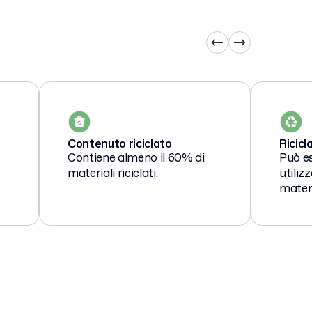
Contenuto riciclato
Ricicl
Contiene almeno il 60% di
Può e
materiali riciclati.
utili
materi