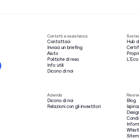
Contatti e assistenza
Sosten
Contattaci
Hub de
Inviaci un briefing
Certi
Aiuto
Propr
Politiche di reso
L'Eco
Info utili
Dicono di noi
Azienda
Risors
Dicono di noi
Blog
Relazioni con gli investitori
Ispira
Design
Condiz
Inform
Whist
Site