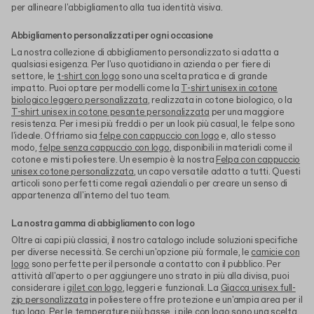
per allineare l'abbigliamento alla tua identità visiva.
Abbigliamento personalizzati per ogni occasione
La nostra collezione di abbigliamento personalizzato si adatta a
qualsiasi esigenza. Per l'uso quotidiano in azienda o per fiere di
settore, le
t-shirt con logo
sono una scelta pratica e di grande
impatto. Puoi optare per modelli come la
T-shirt unisex in cotone
biologico leggero personalizzata
, realizzata in cotone biologico, o la
T-shirt unisex in cotone pesante personalizzata
per una maggiore
resistenza. Per i mesi più freddi o per un look più casual, le felpe sono
l'ideale. Offriamo sia
felpe con cappuccio con logo
e, allo stesso
modo,
felpe senza cappuccio con logo
, disponibili in materiali come il
cotone e misti poliestere. Un esempio è la nostra
Felpa con cappuccio
unisex cotone personalizzata
, un capo versatile adatto a tutti. Questi
articoli sono perfetti come regali aziendali o per creare un senso di
appartenenza all'interno del tuo team.
La nostra gamma di abbigliamento con logo
Oltre ai capi più classici, il nostro catalogo include soluzioni specifiche
per diverse necessità. Se cerchi un'opzione più formale, le
camicie con
logo
sono perfette per il personale a contatto con il pubblico. Per
attività all'aperto o per aggiungere uno strato in più alla divisa, puoi
considerare i
gilet con logo
, leggeri e funzionali. La
Giacca unisex full-
zip personalizzata
in poliestere offre protezione e un'ampia area per il
tuo logo. Per le temperature più basse, i
pile con logo
sono una scelta