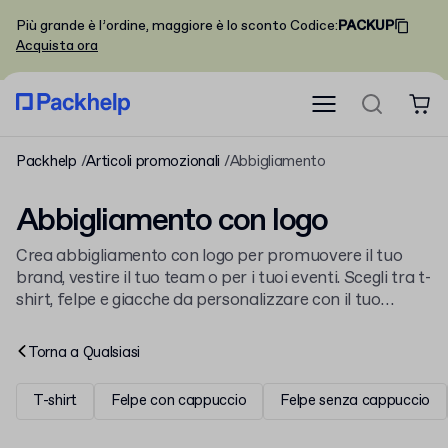
Più grande è l’ordine, maggiore è lo sconto
Codice
:
PACKUP
Acquista ora
Packhelp
Articoli promozionali
Abbigliamento
Abbigliamento con logo
Crea abbigliamento con logo per promuovere il tuo
brand, vestire il tuo team o per i tuoi eventi. Scegli tra t-
shirt, felpe e giacche da personalizzare con il tuo
design. Scopri tutti i nostri
articoli promozionali con
logo
per una strategia di marketing completa.
Torna a
Qualsiasi
T-shirt
Felpe con cappuccio
Felpe senza cappuccio