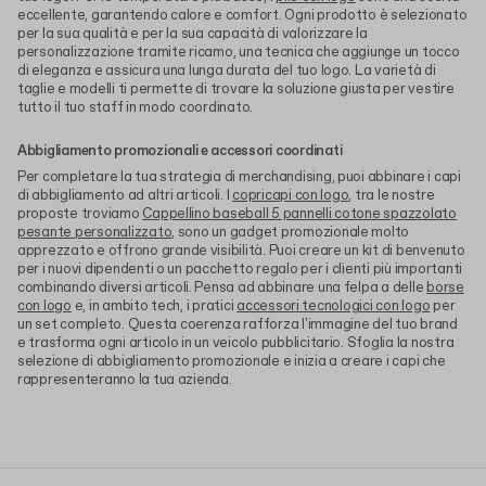
eccellente, garantendo calore e comfort. Ogni prodotto è selezionato
per la sua qualità e per la sua capacità di valorizzare la
personalizzazione tramite ricamo, una tecnica che aggiunge un tocco
di eleganza e assicura una lunga durata del tuo logo. La varietà di
taglie e modelli ti permette di trovare la soluzione giusta per vestire
tutto il tuo staff in modo coordinato.
Abbigliamento promozionali e accessori coordinati
Per completare la tua strategia di merchandising, puoi abbinare i capi
di abbigliamento ad altri articoli. I
copricapi con logo
, tra le nostre
proposte troviamo
Cappellino baseball 5 pannelli cotone spazzolato
pesante personalizzato
, sono un gadget promozionale molto
apprezzato e offrono grande visibilità. Puoi creare un kit di benvenuto
per i nuovi dipendenti o un pacchetto regalo per i clienti più importanti
combinando diversi articoli. Pensa ad abbinare una felpa a delle
borse
con logo
e, in ambito tech, i pratici
accessori tecnologici con logo
per
un set completo. Questa coerenza rafforza l'immagine del tuo brand
e trasforma ogni articolo in un veicolo pubblicitario. Sfoglia la nostra
selezione di abbigliamento promozionale e inizia a creare i capi che
rappresenteranno la tua azienda.