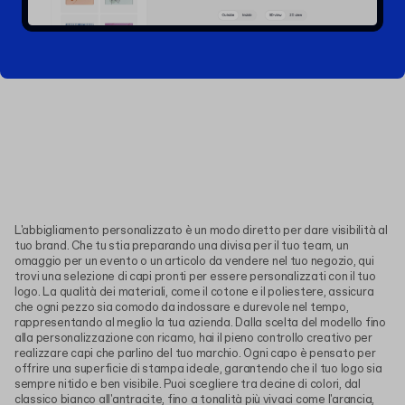
L'abbigliamento personalizzato è un modo diretto per dare visibilità al
tuo brand. Che tu stia preparando una divisa per il tuo team, un
omaggio per un evento o un articolo da vendere nel tuo negozio, qui
trovi una selezione di capi pronti per essere personalizzati con il tuo
logo. La qualità dei materiali, come il cotone e il poliestere, assicura
che ogni pezzo sia comodo da indossare e durevole nel tempo,
rappresentando al meglio la tua azienda. Dalla scelta del modello fino
alla personalizzazione con ricamo, hai il pieno controllo creativo per
realizzare capi che parlino del tuo marchio. Ogni capo è pensato per
offrire una superficie di stampa ideale, garantendo che il tuo logo sia
sempre nitido e ben visibile. Puoi scegliere tra decine di colori, dal
classico bianco all'antracite, fino a tonalità più vivaci come l'arancia,