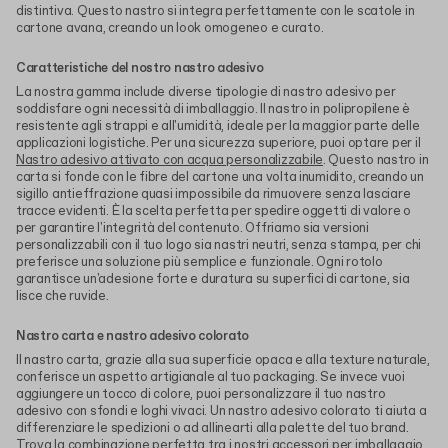
distintiva. Questo nastro si integra perfettamente con le scatole in
cartone avana, creando un look omogeneo e curato.
Caratteristiche del nostro nastro adesivo
La nostra gamma include diverse tipologie di nastro adesivo per
soddisfare ogni necessità di imballaggio. Il nastro in polipropilene è
resistente agli strappi e all'umidità, ideale per la maggior parte delle
applicazioni logistiche. Per una sicurezza superiore, puoi optare per il
Nastro adesivo attivato con acqua personalizzabile
. Questo nastro in
carta si fonde con le fibre del cartone una volta inumidito, creando un
sigillo antieffrazione quasi impossibile da rimuovere senza lasciare
tracce evidenti. È la scelta perfetta per spedire oggetti di valore o
per garantire l'integrità del contenuto. Offriamo sia versioni
personalizzabili con il tuo logo sia nastri neutri, senza stampa, per chi
preferisce una soluzione più semplice e funzionale. Ogni rotolo
garantisce un'adesione forte e duratura su superfici di cartone, sia
lisce che ruvide.
Nastro carta e nastro adesivo colorato
Il nastro carta, grazie alla sua superficie opaca e alla texture naturale,
conferisce un aspetto artigianale al tuo packaging. Se invece vuoi
aggiungere un tocco di colore, puoi personalizzare il tuo nastro
adesivo con sfondi e loghi vivaci. Un nastro adesivo colorato ti aiuta a
differenziare le spedizioni o ad allinearti alla palette del tuo brand.
Trova la combinazione perfetta tra i nostri
accessori per imballaggio
.