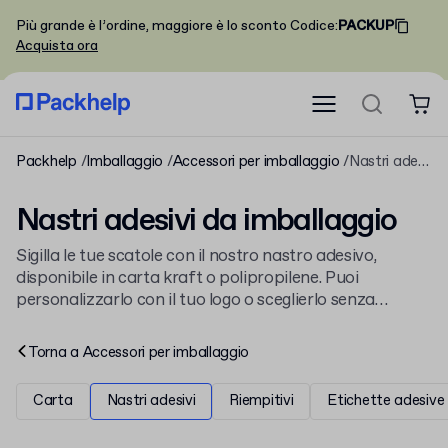
Più grande è l’ordine, maggiore è lo sconto
Codice
:
PACKUP
Acquista ora
Packhelp
Imballaggio
Accessori per imballaggio
Nastri adesivi
Nastri adesivi da imballaggio
Sigilla le tue scatole con il nostro nastro adesivo,
disponibile in carta kraft o polipropilene. Puoi
personalizzarlo con il tuo logo o sceglierlo senza
stampa. Abbinalo a delle
etichette adesive
per un
packaging coordinato e sicuro per ogni spedizione.
Torna a
Accessori per imballaggio
Carta
Nastri adesivi
Riempitivi
Etichette adesive