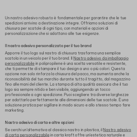
Un nastro adesivo robusto è fondamentale per garantire che le tue
spedizioni arrivino a destinazione integre. Offriamo soluzioni di
chiusura per scatole di ogni tipo, con materiali e opzioni di
personalizzazione che si adattano alle tue esigenze.
Il nastro adesivo personalizzato per il tuo brand
Apporre il tuo logo sul nastro di chiusura trasforma una semplice
scatola in un veicolo per il tuo brand. Il
Nastro adesivo da imballaggio
personalizzabile
in polipropilene è una scelta versatile e resistente,
che ti permette di stampare il tuo design a uno o più colori. Questa
opzione non solo rinforza la chiusura del pacco, ma aumenta anche la
riconoscibilità del tuo marchio durante tutto il tragitto, dal magazzino
fino alle mani del cliente. La stampa di alta qualità assicura che il tuo
logo sia sempre nitido e ben visibile, aggiungendo un tocco
professionale a ogni spedizione. Puoi scegliere tra diverse larghezze
per adattarlo perfettamente alle dimensioni delle tue scatole. È una
soluzione pratica per sigillare in modo sicuro e allo stesso tempo fare
marketing.
Nastro adesivo di carta e altre opzioni
Se cerchi un'alternativa al classico nastro in plastica, il
Nastro adesivo
di carta personalizzabile
in carta kraft offre un'estetica naturale e