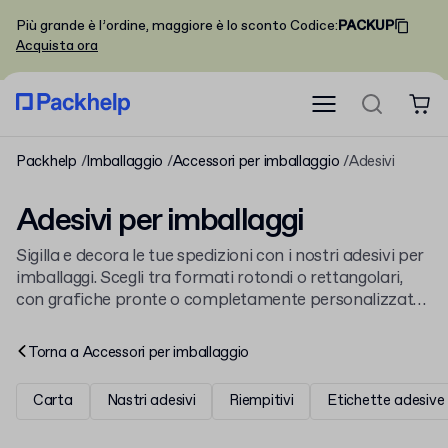
Più grande è l’ordine, maggiore è lo sconto
Codice
:
PACKUP
Acquista ora
Packhelp
Imballaggio
Accessori per imballaggio
Adesivi
Adesivi per imballaggi
Sigilla e decora le tue spedizioni con i nostri adesivi per
imballaggi. Scegli tra formati rotondi o rettangolari,
con grafiche pronte o completamente personalizzate
con il tuo logo. Sono un dettaglio semplice che fa la
differenza e completano la nostra gamma di
accessori
Torna a
Accessori per imballaggio
per imballaggio
.
Carta
Nastri adesivi
Riempitivi
Etichette adesive