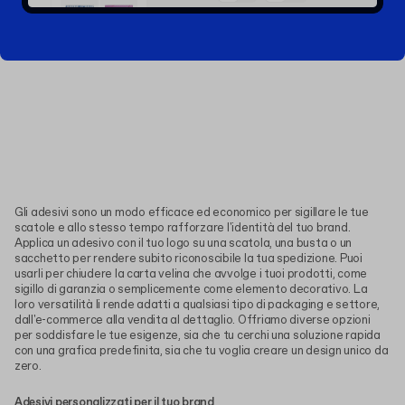
Gli adesivi sono un modo efficace ed economico per sigillare le tue
scatole e allo stesso tempo rafforzare l'identità del tuo brand.
Applica un adesivo con il tuo logo su una scatola, una busta o un
sacchetto per rendere subito riconoscibile la tua spedizione. Puoi
usarli per chiudere la carta velina che avvolge i tuoi prodotti, come
sigillo di garanzia o semplicemente come elemento decorativo. La
loro versatilità li rende adatti a qualsiasi tipo di packaging e settore,
dall'e-commerce alla vendita al dettaglio. Offriamo diverse opzioni
per soddisfare le tue esigenze, sia che tu cerchi una soluzione rapida
con una grafica predefinita, sia che tu voglia creare un design unico da
zero.
Adesivi personalizzati per il tuo brand