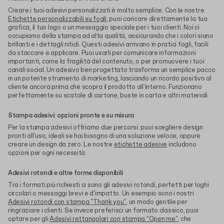
Creare i tuoi adesivi personalizzati è molto semplice. Con le nostre
Etichette personalizzabili su fogli
, puoi caricare direttamente la tua
grafica, il tuo logo o un messaggio speciale per i tuoi clienti. Noi ci
occupiamo della stampa ad alta qualità, assicurando che i colori siano
brillanti e i dettagli nitidi. Questi adesivi arrivano in pratici fogli, facili
da staccare e applicare. Puoi usarli per comunicare informazioni
importanti, come la fragilità del contenuto, o per promuovere i tuoi
canali social. Un adesivo ben progettato trasforma un semplice pacco
in un potente strumento di marketing, lasciando un ricordo positivo al
cliente ancora prima che scopra il prodotto all'interno. Funzionano
perfettamente su scatole di cartone, buste in carta e altri materiali.
Stampa adesivi: opzioni pronte e su misura
Per la stampa adesivi offriamo due percorsi: puoi scegliere design
pronti all'uso, ideali se hai bisogno di una soluzione veloce, oppure
creare un design da zero. Le nostre
etichette adesive
includono
opzioni per ogni necessità.
Adesivi rotondi e altre forme disponibili
Tra i formati più richiesti ci sono gli adesivi rotondi, perfetti per loghi
circolari o messaggi brevi e d'impatto. Un esempio sono i nostri
Adesivi rotondi con stampa "Thank you"
, un modo gentile per
ringraziare i clienti. Se invece preferisci un formato classico, puoi
optare per gli
Adesivi rettangolari con stampa "Open me"
, che