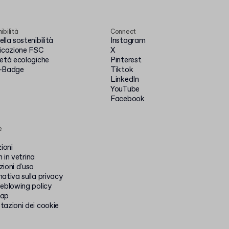
ibilità
Connect
lla sostenibilità
Instagram
ficazione FSC
X
ietà ecologiche
Pinterest
-Badge
Tiktok
LinkedIn
YouTube
Facebook
e
zioni
 in vetrina
ioni d'uso
ativa sulla privacy
leblowing policy
map
tazioni dei cookie