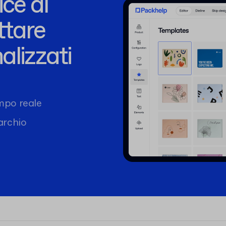
ce al
ttare
alizzati
mpo reale
marchio