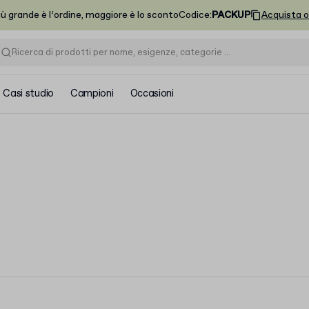
iù grande è l’ordine, maggiore è lo sconto
Codice
:
PACKUP
Acquista o
Casi studio
Campioni
Occasioni