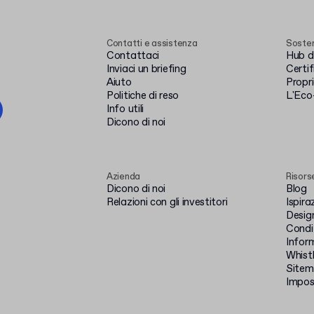
Contatti e assistenza
Sosten
Contattaci
Hub de
Inviaci un briefing
Certi
Aiuto
Propr
Politiche di reso
L'Eco
Info utili
Dicono di noi
Azienda
Risors
Dicono di noi
Blog
Relazioni con gli investitori
Ispira
Design
Condiz
Inform
Whist
Site
Impos