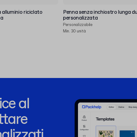
alluminio riciclato
Penna senza inchiostro lunga d
ta
personalizzata
Personalizzabile
Min. 30 unità
ce al
ttare
alizzati