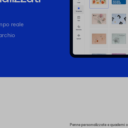
mpo reale
marchio
Penne personalizzate e quaderni c