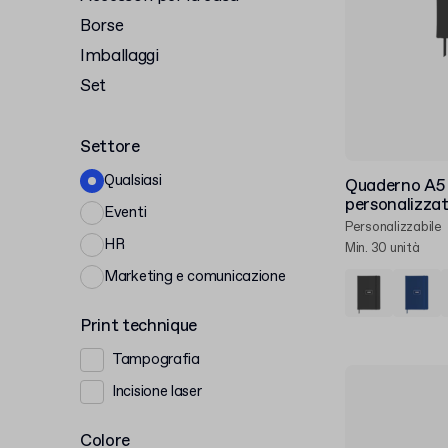
Borse
Imballaggi
Set
Settore
Qualsiasi
Quaderno A5 
personalizza
Eventi
Personalizzabile
HR
Min. 30 unità
Marketing e comunicazione
Print technique
Tampografia
Incisione laser
Colore