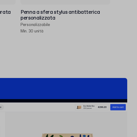
urata
Penna a sfera stylus antibatterica
personalizzata
Personalizzabile
Min. 30 unità