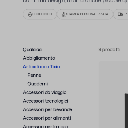
con il tuo design, ordina anche piccole qu
onboarding o regali aziendali.
ECOLOGICO
STAMPA PERSONALIZZATA
SP
Qualsiasi
8 prodotti
Abbigliamento
Articoli da ufficio
Penne
Quaderni
Accessori da viaggio
Accessori tecnologici
Accessori per bevande
Accessori per alimenti
Accessori per la casa