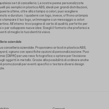
 qualsiasi set di cancelleria. Le nostre penne personalizzate
uelli più semplici in plastica ABS, ideali per grandi distribuzioni,
 queste ultime, oltre alla stampa a colori, puoi scegliere
finato e duraturo. I quaderni con logo, invece, offrono un'ampia
uoi stampare il tuo logo, un'immagine o un messaggio a colori
rtina. All'interno trovi pagine di carta di qualità, perfette per
i o per sviluppare nuove idee. Scegli il formato che preferisci e
nti al meglio la tua identità visiva.
lleria aziendale
 tua cancelleria aziendale. Proponiamo articoli in plastica ABS,
anyard, ognuno con specifiche opzioni di personalizzazione. Puoi
omia (CMYK) per una resa fotografica o optare per l'incisione
gli oggetti in metallo. Grazie alla possibilità di ordinare anche
oli promozionali per eventi specifici o testare diversi design
ale.