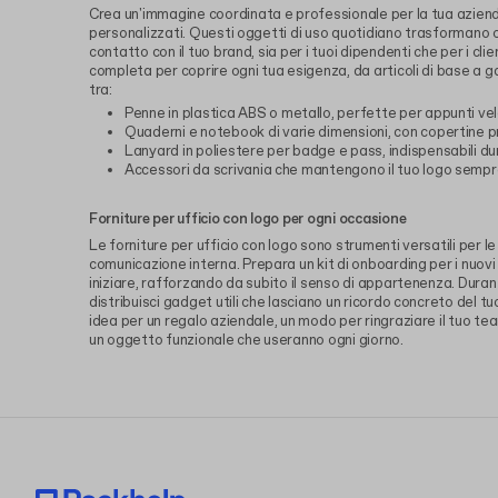
Crea un'immagine coordinata e professionale per la tua azienda 
personalizzati. Questi oggetti di uso quotidiano trasformano og
contatto con il tuo brand, sia per i tuoi dipendenti che per i cli
completa per coprire ogni tua esigenza, da articoli di base a ga
tra:
Penne in plastica ABS o metallo, perfette per appunti vel
Quaderni e notebook di varie dimensioni, con copertine pr
Lanyard in poliestere per badge e pass, indispensabili du
Accessori da scrivania che mantengono il tuo logo sempre
Forniture per ufficio con logo per ogni occasione
Le forniture per ufficio con logo sono strumenti versatili per l
comunicazione interna. Prepara un kit di onboarding per i nuovi 
iniziare, rafforzando da subito il senso di appartenenza. Durante
distribuisci gadget utili che lasciano un ricordo concreto del 
idea per un regalo aziendale, un modo per ringraziare il tuo te
un oggetto funzionale che useranno ogni giorno.