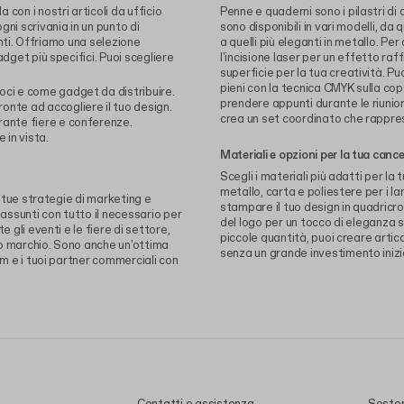
con i nostri articoli da ufficio
Penne e quaderni sono i pilastri di
ni scrivania in un punto di
sono disponibili in vari modelli, da q
enti. Offriamo una selezione
a quelli più eleganti in metallo. Per
dget più specifici. Puoi scegliere
l'incisione laser per un effetto raf
superficie per la tua creatività. P
pieni con la tecnica CMYK sulla cope
oci e come gadget da distribuire.
prendere appunti durante le riunion
onte ad accogliere il tuo design.
crea un set coordinato che rapprese
rante fiere e conferenze.
 in vista.
Materiali e opzioni per la tua cance
Scegli i materiali più adatti per la
metallo, carta e poliestere per i l
e tue strategie di marketing e
stampare il tuo design in quadricr
assunti con tutto il necessario per
del logo per un tocco di eleganza su
 gli eventi e le fiere di settore,
piccole quantità, puoi creare artic
tuo marchio. Sono anche un'ottima
senza un grande investimento inizi
am e i tuoi partner commerciali con