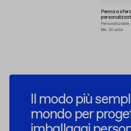
Penna a sfera 
personalizza
Personalizzabile
Min. 30 unità
Il modo più sempli
mondo per proge
imballaggi person