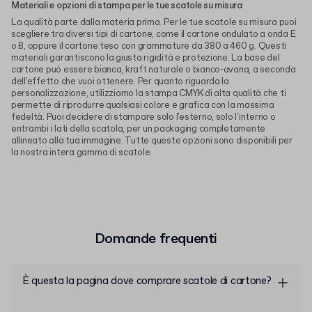
Materiali e opzioni di stampa per le tue scatole su misura
La qualità parte dalla materia prima. Per le tue scatole su misura puoi
scegliere tra diversi tipi di cartone, come il cartone ondulato a onda E
o B, oppure il cartone teso con grammature da 380 a 460 g. Questi
materiali garantiscono la giusta rigidità e protezione. La base del
cartone può essere bianca, kraft naturale o bianco-avana, a seconda
dell'effetto che vuoi ottenere. Per quanto riguarda la
personalizzazione, utilizziamo la stampa CMYK di alta qualità che ti
permette di riprodurre qualsiasi colore e grafica con la massima
fedeltà. Puoi decidere di stampare solo l'esterno, solo l'interno o
entrambi i lati della scatola, per un packaging completamente
allineato alla tua immagine. Tutte queste opzioni sono disponibili per
la nostra intera gamma di scatole.
Domande frequenti
È questa la pagina dove comprare scatole di cartone?
Esatto, sei nel posto giusto! In questa pagina puoi dare