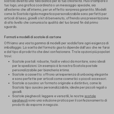
scatola diventa una tela bianca per la tua creatività. Puoi stampare il
tuo logo, una grafica coordinata o un messaggio speciale, sia
all'esterno che all'interno, per un effetto sorpresa garantito. Modelli
come la Scatola rigida magnetica personalizzabile sono perfetti per
articoli di lusso, gioielli o kit di benvenuto, offrendo una presentazione
di alto livello che comunica la qualità del tuo brand fin dal primo
sguardo.
Formati e modelli di scatole di cartone
Offriamo una vasta gamma di modelli per soddisfare ogni esigenza di
imballaggio. La scelta del formato giusto dipende dall'uso che ne farai
e dal tipo di prodotto che devi confezionare. Tra le opzioni più popolari
trovi:
Scatole postali: robuste, facili e veloci da montare, sono ideali
per le spedizioni. Un esempio è la nostra Scatola postale
personalizzabile per biancheria intima.
Scatole a cassetto: offrono un'esperienza di unboxing elegante
e sono perfette per articoli come cosmetici o piccoli accessori.
Scatole a cuscino: un formato originale e distintivo, come la
Scatola tipo cuscino personalizzabile, ideale per piccoli regali o
gioielli.
Scatole pieghevoli: leggere e versatili, le nostre
scatole
pieghevoli
sono una soluzione pratica per il confezionamento di
prodotti da esporre in negozio.