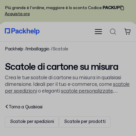
Più grande è l’ordine, maggiore è lo sconto
Codice
:
PACKUP
Acquista ora
Packhelp
Imballaggio
Scatole
Scatole di cartone su misura
Crea le tue scatole di cartone su misura in qualsiasi
dimensione. Ideali per il tuo e-commerce, come
scatole
per spedizioni
o eleganti
scatole personalizzate
.
Forniamo il tuo packaging personalizzato già da 30
pezzi, con la stampa che preferisci.
Torna a
Qualsiasi
Scatole per spedizioni
Scatole per prodotti