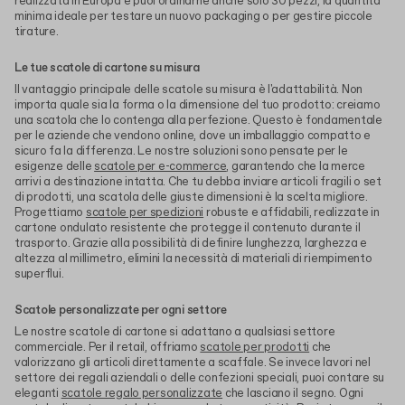
realizzata in Europa e puoi ordinarne anche solo 30 pezzi, la quantità
minima ideale per testare un nuovo packaging o per gestire piccole
tirature.
Le tue scatole di cartone su misura
Il vantaggio principale delle scatole su misura è l'adattabilità. Non
importa quale sia la forma o la dimensione del tuo prodotto: creiamo
una scatola che lo contenga alla perfezione. Questo è fondamentale
per le aziende che vendono online, dove un imballaggio compatto e
sicuro fa la differenza. Le nostre soluzioni sono pensate per le
esigenze delle
scatole per e-commerce
, garantendo che la merce
arrivi a destinazione intatta. Che tu debba inviare articoli fragili o set
di prodotti, una scatola delle giuste dimensioni è la scelta migliore.
Progettiamo
scatole per spedizioni
robuste e affidabili, realizzate in
cartone ondulato resistente che protegge il contenuto durante il
trasporto. Grazie alla possibilità di definire lunghezza, larghezza e
altezza al millimetro, elimini la necessità di materiali di riempimento
superflui.
Scatole personalizzate per ogni settore
Le nostre scatole di cartone si adattano a qualsiasi settore
commerciale. Per il retail, offriamo
scatole per prodotti
che
valorizzano gli articoli direttamente a scaffale. Se invece lavori nel
settore dei regali aziendali o delle confezioni speciali, puoi contare su
eleganti
scatole regalo personalizzate
che lasciano il segno. Ogni