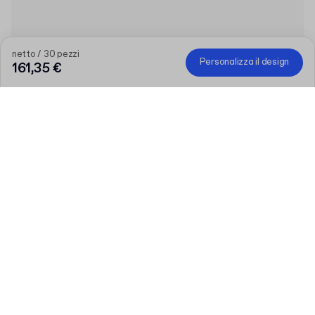
netto / 30 pezzi
Personalizza il design
161,35 €
Più grande è l’ordine, maggiore è lo sconto
Ordina una selezione di prodotti personalizzati e ottieni 50 € di
sconto su ordini superiori a 300 €, 75 € su 500 €, 100 € su 700
€ o 150 € su 1.000 €. Le scatole postali personalizzate sono
escluse dalla promozione.
Codice
:
PACKUP
Quantità
Scegli la tua quantità
Parliamo
Esigenze più grandi?
Dimensioni (esterne)