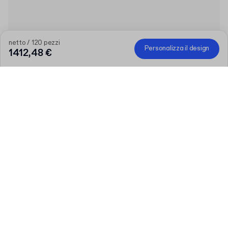
netto / 120 pezzi
Personalizza il design
1412,48 €
Più grande è l’ordine, maggiore è lo sconto
Ordina una selezione di prodotti personalizzati e ottieni 50 € di
sconto su ordini superiori a 300 €, 75 € su 500 €, 100 € su 700
€ o 150 € su 1.000 €. Le scatole postali personalizzate sono
escluse dalla promozione.
Codice
:
PACKUP
Quantità
Scegli la tua quantità
Parliamo
Esigenze più grandi?
Dimensioni (esterne)