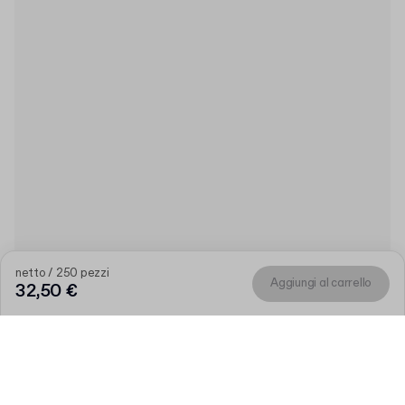
netto / 250 pezzi
Aggiungi al carrello
32,50 €
Prodotto
:
Adesivi rotondi con stampa "Thank you"