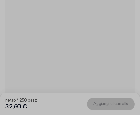
netto / 250 pezzi
Aggiungi al carrello
32,50 €
Prodotto
:
Adesivi rettangolari con stampa "Open me"