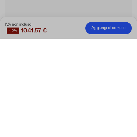
IVA non inclusa
Aggiungi al carrello
1041,57 €
-10%
Risparmiate il
10%
acquistando questi prodotti insieme
Scatola cosmetica rigida con
coperchio personalizzabile
Modifica
20 cm x 20 cm x 9 cm (lid 5 cm)
120 pezzi
Paglietta riempitiva in carta
1kg
Modifica