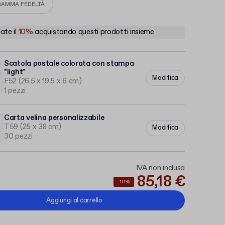
AMMA FEDELTÀ
ate il
10%
acquistando questi prodotti insieme
Scatola postale colorata con stampa
"light"
Modifica
F52 (26.5 x 19.5 x 6 cm)
1 pezzi
Carta velina personalizzabile
T59 (25 x 38 cm)
Modifica
30 pezzi
IVA non inclusa
85,18 €
-10%
Aggiungi al carrello