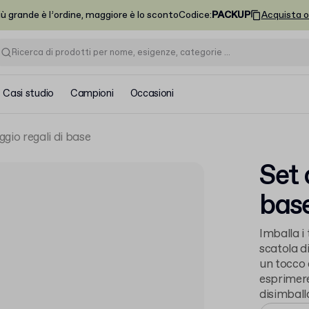
iù grande è l’ordine, maggiore è lo sconto
Codice
:
PACKUP
Acquista o
Casi studio
Campioni
Occasioni
ggio regali di base
Set 
bas
Imballa i 
scatola d
un tocco 
esprimere
disimball