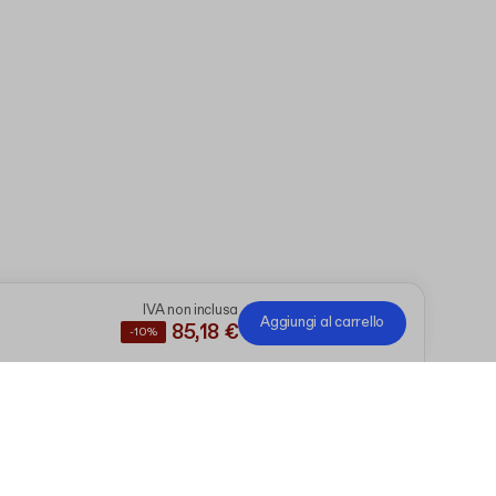
IVA non inclusa
Aggiungi al carrello
85,18 €
-10%