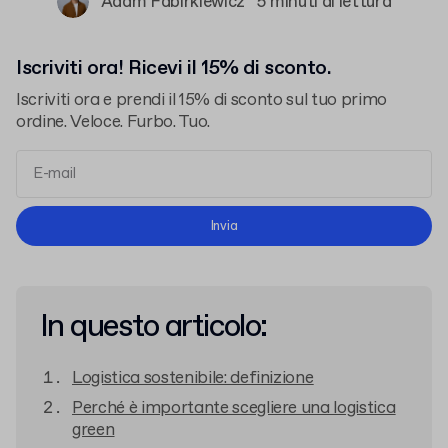
Adam Fabirkiewicz
5 minuti di lettura
Iscriviti ora! Ricevi il 15% di sconto.
Iscriviti ora e prendi il 15% di sconto sul tuo primo
ordine. Veloce. Furbo. Tuo.
termini e le condizioni
l'informativa sulla privacy
Invia
In questo articolo:
Logistica sostenibile: definizione
Perché è importante scegliere una logistica
green