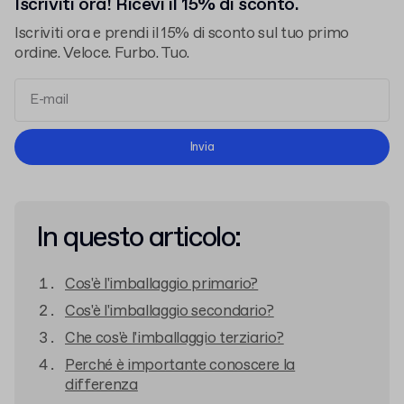
Iscriviti ora! Ricevi il 15% di sconto.
Iscriviti ora e prendi il 15% di sconto sul tuo primo
ordine. Veloce. Furbo. Tuo.
termini e le condizioni
l'informativa sulla privacy
Invia
In questo articolo:
Cos'è l'imballaggio primario?
Cos'è l'imballaggio secondario?
Che cos'è l'imballaggio terziario?
Perché è importante conoscere la
differenza