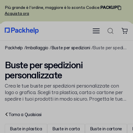
Più grande è l’ordine, maggiore è lo sconto
Codice
:
PACKUP
Acquista ora
Packhelp
Imballaggio
Buste per spedizioni
Buste per spedizioni personalizzate
Buste per spedizioni
personalizzate
Crea le tue buste per spedizioni personalizzate con
logo o grafica. Scegli tra plastica, carta o cartone per
spedire i tuoi prodotti in modo sicuro. Progetta le tue
buste per spedizioni
online in pochi minuti e ricevile
direttamente da produttori europei.
Torna a
Qualsiasi
Buste in plastica
Buste in carta
Buste in cartone