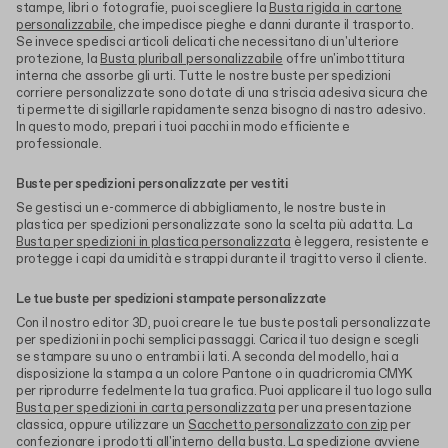
stampe, libri o fotografie, puoi scegliere la
Busta rigida in cartone
personalizzabile
, che impedisce pieghe e danni durante il trasporto.
Se invece spedisci articoli delicati che necessitano di un'ulteriore
protezione, la
Busta pluriball personalizzabile
offre un'imbottitura
interna che assorbe gli urti. Tutte le nostre buste per spedizioni
corriere personalizzate sono dotate di una striscia adesiva sicura che
ti permette di sigillarle rapidamente senza bisogno di nastro adesivo.
In questo modo, prepari i tuoi pacchi in modo efficiente e
professionale.
Buste per spedizioni personalizzate per vestiti
Se gestisci un e-commerce di abbigliamento, le nostre buste in
plastica per spedizioni personalizzate sono la scelta più adatta. La
Busta per spedizioni in plastica personalizzata
è leggera, resistente e
protegge i capi da umidità e strappi durante il tragitto verso il cliente.
Le tue buste per spedizioni stampate personalizzate
Con il nostro editor 3D, puoi creare le tue buste postali personalizzate
per spedizioni in pochi semplici passaggi. Carica il tuo design e scegli
se stampare su uno o entrambi i lati. A seconda del modello, hai a
disposizione la stampa a un colore Pantone o in quadricromia CMYK
per riprodurre fedelmente la tua grafica. Puoi applicare il tuo logo sulla
Busta per spedizioni in carta personalizzata
per una presentazione
classica, oppure utilizzare un
Sacchetto personalizzato con zip
per
confezionare i prodotti all'interno della busta. La spedizione avviene