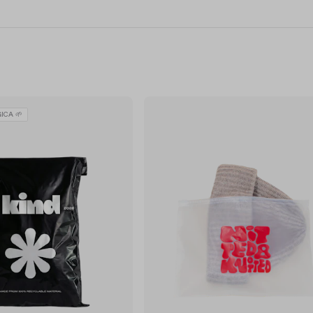
ICA 🌱