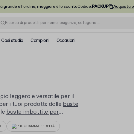
iù grande è l’ordine, maggiore è lo sconto
Codice
:
PACKUP
Acquista o
Casi studio
Campioni
Occasioni
io leggero e versatile per il
r i tuoi prodotti: dalle
buste
lle
buste imbottite per
disci in modo semplice e sicuro.
A
PROGRAMMA FEDELTÀ