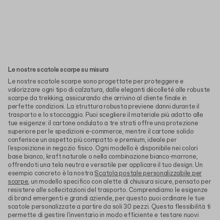
Le nostre scatole scarpe su misura
Le nostre scatole scarpe sono progettate per proteggere e
valorizzare ogni tipo di calzatura, dalle eleganti décolleté alle robuste
scarpe da trekking, assicurando che arrivino al cliente finale in
perfette condizioni. La struttura robusta previene danni durante il
trasporto e lo stoccaggio. Puoi scegliere il materiale più adatto alle
tue esigenze: il cartone ondulato a tre strati offre una protezione
superiore per le spedizioni e-commerce, mentre il cartone solido
conferisce un aspetto più compatto e premium, ideale per
l'esposizione in negozio fisico. Ogni modello è disponibile nei colori
base bianco, kraft naturale o nella combinazione bianco-marrone,
offrendoti una tela neutra e versatile per applicare il tuo design. Un
esempio concreto è la nostra
Scatola postale personalizzabile per
scarpe
, un modello specifico con alette di chiusura sicure, pensato per
resistere alle sollecitazioni del trasporto. Comprendiamo le esigenze
di brand emergenti e grandi aziende, per questo puoi ordinare le tue
scatole personalizzate a partire da soli 30 pezzi. Questa flessibilità ti
permette di gestire l'inventario in modo efficiente e testare nuovi