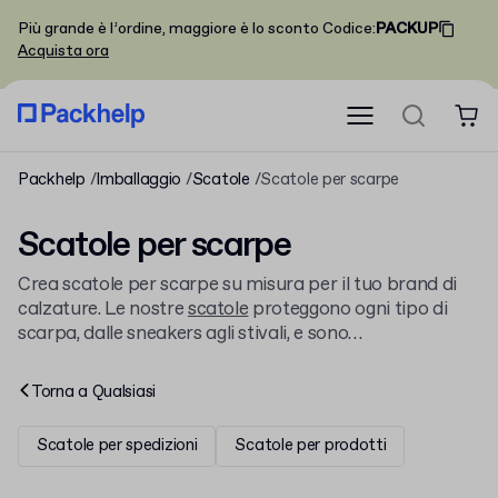
Più grande è l’ordine, maggiore è lo sconto
Codice
:
PACKUP
Acquista ora
Packhelp
Imballaggio
Scatole
Scatole per scarpe
Scatole per scarpe
Crea scatole per scarpe su misura per il tuo brand di
calzature. Le nostre
scatole
proteggono ogni tipo di
scarpa, dalle sneakers agli stivali, e sono
personalizzabili con il tuo logo. Sfoglia la nostra
gamma completa di imballaggi per il settore, come le
Torna a
Qualsiasi
scatole per Abbigliamento e Moda
.
Scatole per spedizioni
Scatole per prodotti