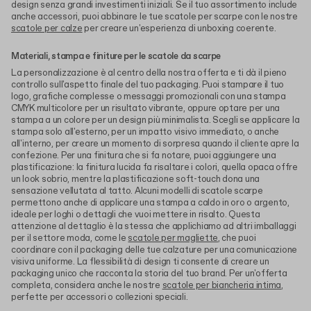
design senza grandi investimenti iniziali. Se il tuo assortimento include
anche accessori, puoi abbinare le tue scatole per scarpe con le nostre
scatole per calze
per creare un'esperienza di unboxing coerente.
Materiali, stampa e finiture per le scatole da scarpe
La personalizzazione è al centro della nostra offerta e ti dà il pieno
controllo sull'aspetto finale del tuo packaging. Puoi stampare il tuo
logo, grafiche complesse o messaggi promozionali con una stampa
CMYK multicolore per un risultato vibrante, oppure optare per una
stampa a un colore per un design più minimalista. Scegli se applicare la
stampa solo all'esterno, per un impatto visivo immediato, o anche
all'interno, per creare un momento di sorpresa quando il cliente apre la
confezione. Per una finitura che si fa notare, puoi aggiungere una
plastificazione: la finitura lucida fa risaltare i colori, quella opaca offre
un look sobrio, mentre la plastificazione soft-touch dona una
sensazione vellutata al tatto. Alcuni modelli di scatole scarpe
permettono anche di applicare una stampa a caldo in oro o argento,
ideale per loghi o dettagli che vuoi mettere in risalto. Questa
attenzione al dettaglio è la stessa che applichiamo ad altri imballaggi
per il settore moda, come le
scatole per magliette
, che puoi
coordinare con il packaging delle tue calzature per una comunicazione
visiva uniforme. La flessibilità di design ti consente di creare un
packaging unico che racconta la storia del tuo brand. Per un'offerta
completa, considera anche le nostre
scatole per biancheria intima
,
perfette per accessori o collezioni speciali.