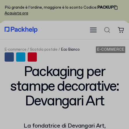
Più grande è l’ordine, maggiore è lo sconto
Codice
:
PACKUP
Acquista ora
E-commerce
Scatola postale
Eco Bianco
E-COMMERCE
Packaging per
stampe decorative:
Devangari Art
La fondatrice di Devangari Art,