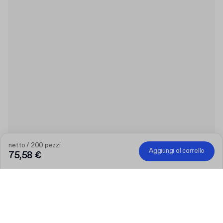
netto / 200 pezzi
Aggiungi al carrello
75,58 €
Quantità
Scegli la tua quantità