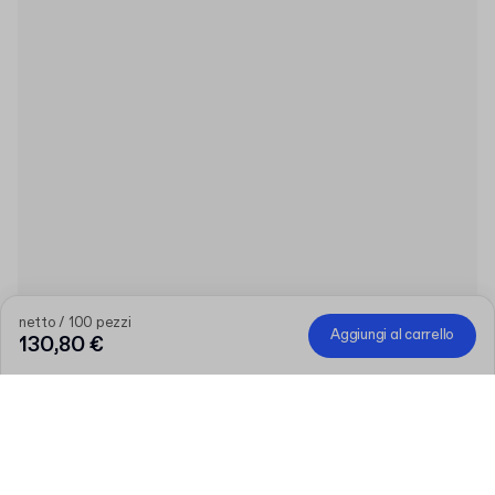
netto / 100 pezzi
Aggiungi al carrello
130,80 €
Quantità
Scegli la tua quantità