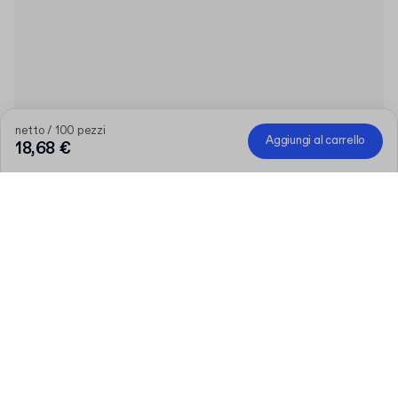
netto / 100 pezzi
Aggiungi al carrello
18,68 €
Quantità
Scegli la tua quantità