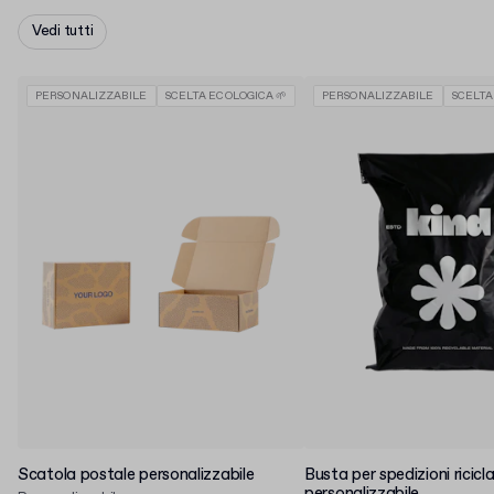
Vedi tutti
PERSONALIZZABILE
SCELTA ECOLOGICA 🌱
PERSONALIZZABILE
SCELTA
Scatola postale personalizzabile
Busta per spedizioni ricicl
personalizzabile