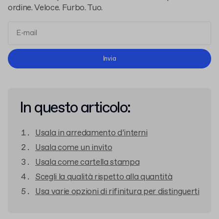
ordine. Veloce. Furbo. Tuo.
termini e le condizioni
l'informativa sulla privacy
Invia
In questo articolo:
Usala in arredamento d’interni
Usala come un invito
Usala come cartella stampa
Scegli la qualità rispetto alla quantità
Usa varie opzioni di rifinitura per distinguerti