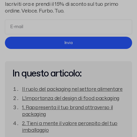
Iscriviti ora e prendi il 15% di sconto sul tuo primo
ordine. Veloce. Furbo. Tuo.
termini e le condizioni
l'informativa sulla privacy
Invia
In questo articolo:
Il ruolo del packaging nel settore alimentare
L’importanza del design di food packaging
1. Rappresenta il tuo brand attraverso il
packaging
2. Tieni a mente il valore percepito del tuo
imballaggio