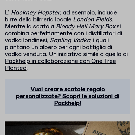
L'
Hackney Hopster
, ad esempio, include
birre della biirreria locale
London Fields
.
Mentre la scatola
Bloody Hell Mary Box
si
combina perfettamente con i distillatori di
vodka londinesi,
Sapling Vodka
, i quali
piantano un albero per ogni bottiglia di
vodka venduta.
Un'iniziativa simile a quella di
Packhelp in collaborazione con One Tree
Planted
.
Vuoi creare scatole regalo
personalizzate? Scopri le soluzioni di
Packhelp!