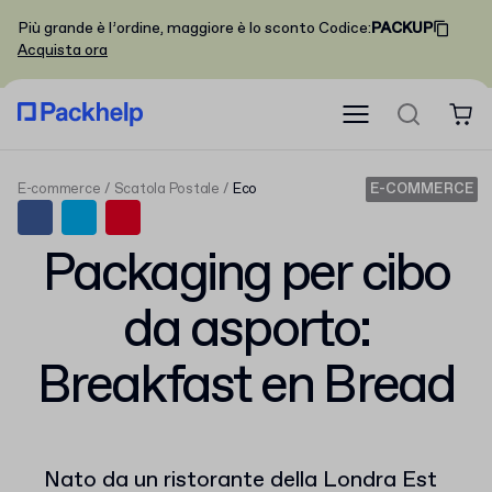
Più grande è l’ordine, maggiore è lo sconto
Codice
:
PACKUP
Acquista ora
E-commerce
Scatola Postale
Eco
E-COMMERCE
Packaging per cibo
da asporto:
Breakfast en Bread
Nato da un ristorante della Londra Est