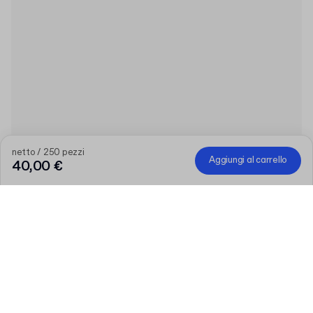
netto / 250 pezzi
Aggiungi al carrello
40,00 €
Prodotto
:
Sacchetto di carta per cibo da asporto con manico
Quantità