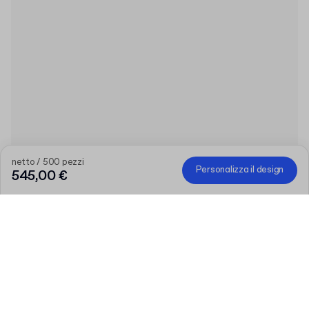
netto / 500 pezzi
Personalizza il design
545,00 €
Più grande è l’ordine, maggiore è lo sconto
Ordina una selezione di prodotti personalizzati e ottieni 50 € di
sconto su ordini superiori a 300 €, 75 € su 500 €, 100 € su 700
€ o 150 € su 1.000 €. Le scatole postali personalizzate sono
escluse dalla promozione.