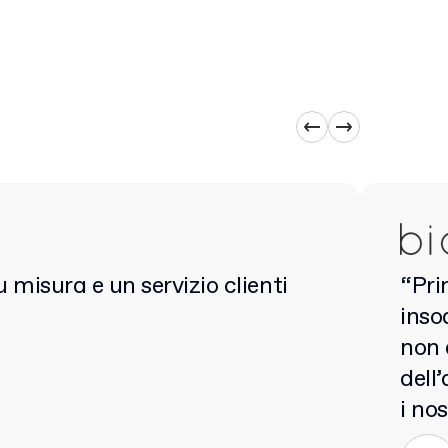
 misura e un servizio clienti
“Pri
inso
non 
dell
i no