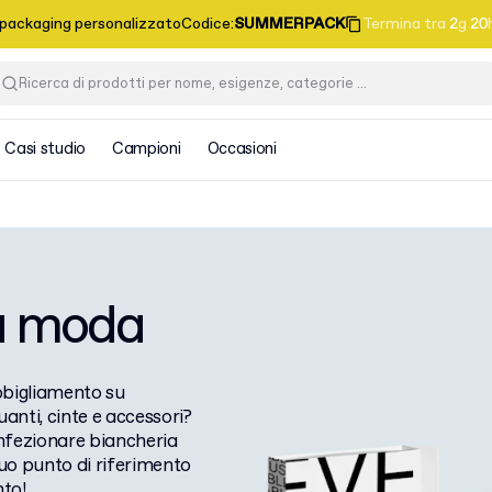
 packaging personalizzato
Codice
:
SUMMERPACK
Termina tra
2
g
20
Casi studio
Campioni
Occasioni
la moda
abbigliamento su
anti, cinte e accessori?
onfezionare biancheria
tuo punto di riferimento
nto!