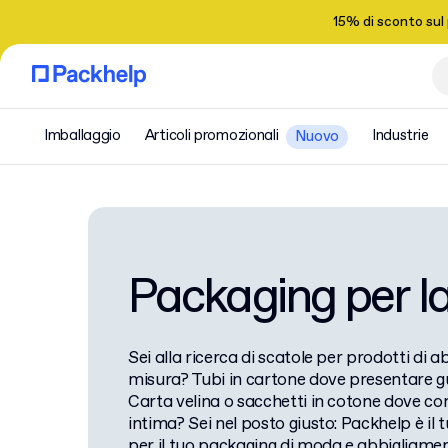
15% di sconto sul
Imballaggio
Articoli promozionali
Industrie
Nuovo
Packaging per 
Sei alla ricerca di scatole per prodotti di 
misura? Tubi in cartone dove presentare gu
Carta velina o sacchetti in cotone dove c
intima? Sei nel posto giusto: Packhelp è il 
per il tuo packaging di moda e abbigliame