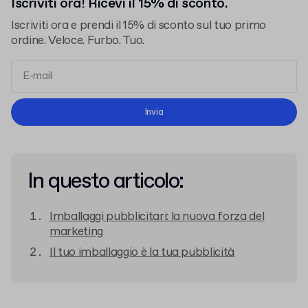
Iscriviti ora! Ricevi il 15% di sconto.
Iscriviti ora e prendi il 15% di sconto sul tuo primo
ordine. Veloce. Furbo. Tuo.
termini e le condizioni
l'informativa sulla privacy
Invia
In questo articolo:
Imballaggi pubblicitari: la nuova forza del
marketing
Il tuo imballaggio è la tua pubblicità