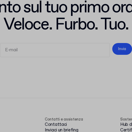
nto sul tuo primo ord
Veloce. Furbo. Tuo.
Invia
termini e le condizioni
l'informativa sulla
privacy
Contatti e assistenza
Sosten
Contattaci
Hub de
Inviaci un briefing
Certi