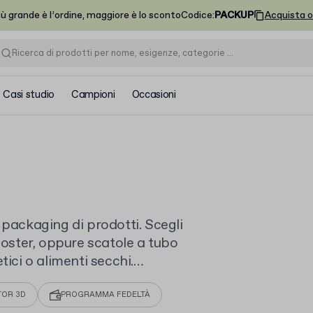
iù grande è l’ordine, maggiore è lo sconto
Codice
:
PACKUP
Acquista o
Casi studio
Campioni
Occasioni
 packaging di prodotti. Scegli
oster, oppure scatole a tubo
tici o alimenti secchi.
 tua grafica.
TOR 3D
PROGRAMMA FEDELTÀ