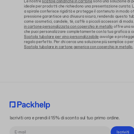
Le nostre
scatole cilindriche in cartone
sono una soluzione di p
ideale per prodotti che richiedono una presentazione curata. La
a spirale conferisce rigidità e protegge il contenuto in modo ot
pressione garantisce una chiusura sicura, rendendo questo tubo
come cosmetici, candele, tè, caffè o piccoli accessori di moda
in cartone personalizzata con coperchio in metallo
offre una s
che puoi personalizzare completamente con la tua grafica a co
Scatola tubolare per vino personalizzabile
avvolge e protegge 
regalo perfetto. Per chi cerca una soluzione più semplice o per
Scatola tubolare in cartone generica con coperchio in metallo
Iscriviti ora e prendi il 15% di sconto sul tuo primo ordine.
Iscriviti