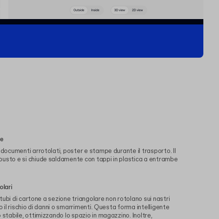
re
 documenti arrotolati, poster e stampe durante il trasporto. Il
busto e si chiude saldamente con tappi in plastica a entrambe
olari
i tubi di cartone a sezione triangolare non rotolano sui nastri
o il rischio di danni o smarrimenti. Questa forma intelligente
 stabile, ottimizzando lo spazio in magazzino. Inoltre,