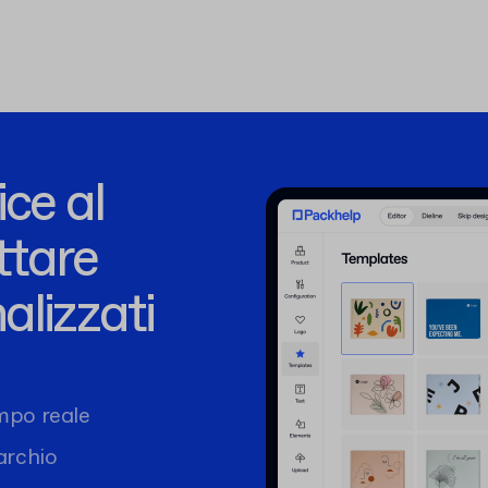
ce al
ttare
alizzati
mpo reale
marchio