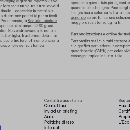
ackaging di grande impatto visivo,
spediamo questi tubi piatti, così 
 loro struttura a tre strati avvolti
quando ne hai bisogno. Puoi sceglie
timale. Il coperchio in metallo a
tua grafica a colori su tutta la sup
 di cartone perfetto per articoli
generico
se preferisci una soluzio
. Per esempio, la
Scatola tubolare
maggiore resistenza agli urti.
uperficie di stampa a 360 gradi
lori. Se vendi bevande, la nostra
Personalizzazione e ordine dei tuoi
la bottiglia, trasformandola in un
 piccole tirature, offriamo anche la
Personalizzare i tuoi tubi cartone è
, disponibile senza stampa.
tua grafica per vedere un'anteprima
quadricromia (CMYK) per colori vivid
consegna rapida in tutta Italia.
Contatti e assistenza
Sosten
Contattaci
Hub de
Inviaci un briefing
Certi
Aiuto
Propr
Politiche di reso
L'Eco
Info utili