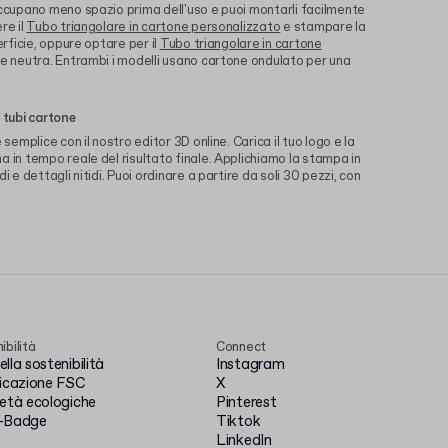
occupano meno spazio prima dell'uso e puoi montarli facilmente
re il
Tubo triangolare in cartone personalizzato
e stampare la
erficie, oppure optare per il
Tubo triangolare in cartone
ne neutra. Entrambi i modelli usano cartone ondulato per una
 tubi cartone
 semplice con il nostro editor 3D online. Carica il tuo logo e la
 in tempo reale del risultato finale. Applichiamo la stampa in
i e dettagli nitidi. Puoi ordinare a partire da soli 30 pezzi, con
ibilità
Connect
lla sostenibilità
Instagram
ficazione FSC
X
ietà ecologiche
Pinterest
-Badge
Tiktok
LinkedIn