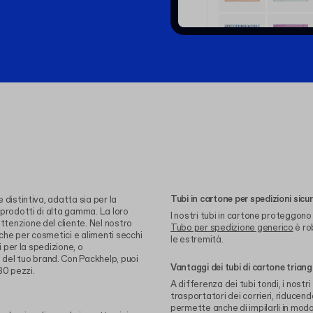
Tubi in cartone per spedizioni sicu
 distintiva, adatta sia per la
i prodotti di alta gamma. La loro
I nostri tubi in cartone proteggono
ttenzione del cliente. Nel nostro
Tubo per spedizione generico
è ro
iche per cosmetici e alimenti secchi
le estremità.
i per la spedizione, o
del tuo brand. Con Packhelp, puoi
Vantaggi dei tubi di cartone triang
30 pezzi.
A differenza dei tubi tondi, i nostr
trasportatori dei corrieri, riducend
permette anche di impilarli in modo