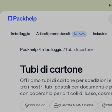
P
Imballaggio
Articoli promozionali
Industrie
Nuovo
Packhelp
Imballaggio
Tubi di cartone
Tubi di cartone
Offriamo tubi di cartone per spedizioni e
tra i nostri
tubi postali
per documenti e p
con coperchio per articoli di lusso, cosme
Personalizza il tuo tubo di cartone con la
ECOLOGICO
QUANTITÀ MINIMA BASSA
EDI