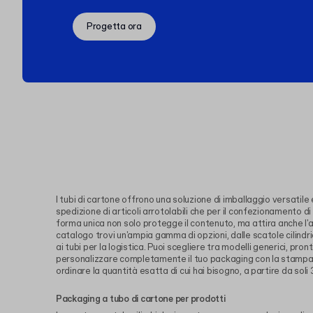
Progetta ora
I tubi di cartone offrono una soluzione di imballaggio versatile e
spedizione di articoli arrotolabili che per il confezionamento d
forma unica non solo protegge il contenuto, ma attira anche l'a
catalogo trovi un'ampia gamma di opzioni, dalle scatole cilindr
ai tubi per la logistica. Puoi scegliere tra modelli generici, pront
personalizzare completamente il tuo packaging con la stampa 
ordinare la quantità esatta di cui hai bisogno, a partire da soli 
Packaging a tubo di cartone per prodotti