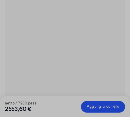
netto / 7980 pezzi
Aggiungi al carrello
2553,60 €
Prodotto
:
Flacone in PET da 120ml con tappo