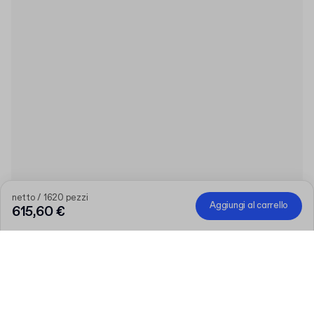
netto / 1620 pezzi
Aggiungi al carrello
615,60 €
Prodotto
:
Flacone in PET da 500ml con tappo