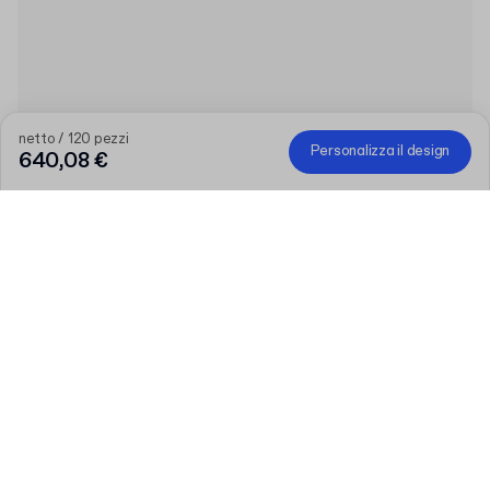
netto / 120 pezzi
Personalizza il design
640,08 €
Prodotto
:
Scatola rigida con coperchio personalizzabile
Quantità
Scegli la tua quantità