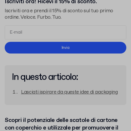
Iscriviti ora! Ricevi il 15% di sconto.
Iscriviti ora e prendi il 15% di sconto sul tuo primo
ordine. Veloce. Furbo. Tuo.
termini e le condizioni
l'informativa sulla privacy
Invia
In questo articolo:
Lasciati ispirare da queste idee di packaging
Scopri il potenziale delle scatole di cartone
con coperchio e utilizzale per promuovere il