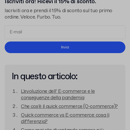
Iscriviti ora! Ricevi il 15% di sconto.
Iscriviti ora e prendi il 15% di sconto sul tuo primo
ordine. Veloce. Furbo. Tuo.
termini e le condizioni
l'informativa sulla privacy
Invia
In questo articolo:
L’evoluzione dell’ E-commerce e le
conseguenze della pandemia
Che cos’è il quick commerce (Q-commerce)?
Quick commerce vs E-commerce: cosa li
differenzia?