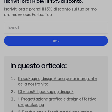
Iscriviti ora! Ricevi il 15% di sconto.
Iscriviti ora e prendi il 15% di sconto sul tuo primo
ordine. Veloce. Furbo. Tuo.
termini e le condizioni
l'informativa sulla privacy
Invia
In questo articolo:
Il packaging design è una parte integrante
della nostra vita
Che cos'è il packaging design?
1. Progettazione grafica e design effettivo
del packaging