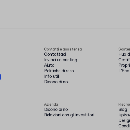
Contatti e assistenza
Sosten
Contattaci
Hub de
Inviaci un briefing
Certi
Aiuto
Propr
Politiche di reso
L'Eco
Info utili
Dicono di noi
Azienda
Risors
Dicono di noi
Blog
Relazioni con gli investitori
Ispira
Design
Condiz