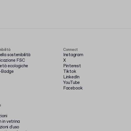
ibilità
Connect
lla sostenibilità
Instagram
ficazione FSC
X
ietà ecologiche
Pinterest
-Badge
Tiktok
LinkedIn
YouTube
Facebook
e
zioni
 in vetrina
ioni d'uso