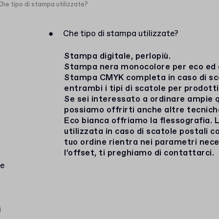
Che tipo di stampa utilizzate?
●
Che tipo di stampa utilizzate?
Stampa digitale, perlopiù.
Stampa nera monocolore per eco ed 
Stampa CMYK completa in caso di scat
entrambi i tipi di scatole per prodotti
Se sei interessato a ordinare ampie q
possiamo offrirti anche altre tecnich
Eco bianca offriamo la flessografia.
utilizzata in caso di scatole postali c
tuo ordine rientra nei parametri neces
l’offset, ti preghiamo di contattarci.
re
i